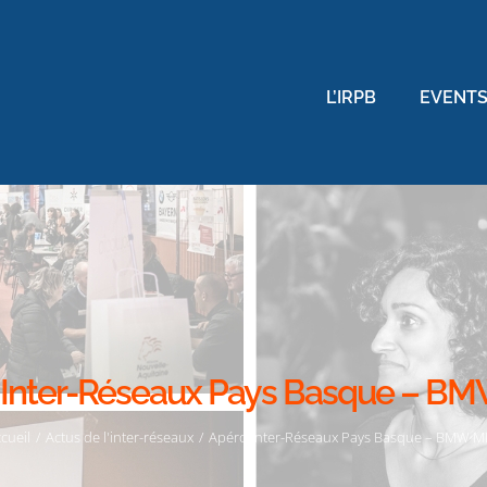
Rechercher
L’IRPB
EVENTS
 Inter-Réseaux Pays Basque – BM
cueil
/
Actus de l'inter-réseaux
/
Apéro Inter-Réseaux Pays Basque – BMW M