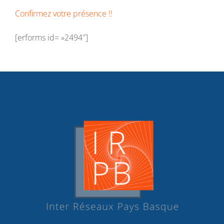
Confirmez votre présence !!
[erforms id= »2494″]